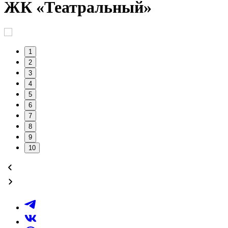
ЖК «Театральный»
1
2
3
4
5
6
7
8
9
10